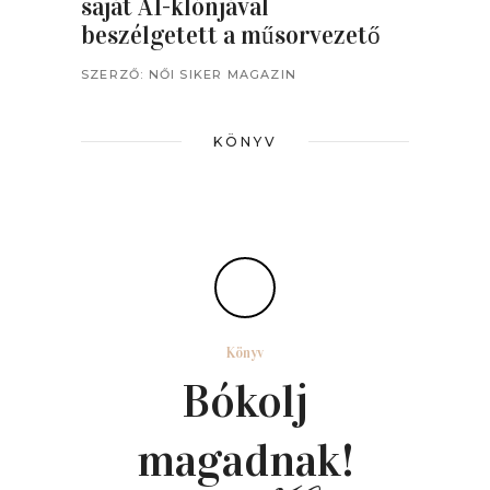
saját AI-klónjával
beszélgetett a műsorvezető
SZERZŐ:
NŐI SIKER MAGAZIN
KÖNYV
Könyv
Bókolj
magadnak!