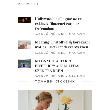
KIEMELT
Hollywoodi csillogás: az év
exkluzív filmzenei estje az
Orfeumban
SZERZŐ:
NŐI SIKER MAGAZIN
Meeting újratöltve: új korszakot
nyit az üzleti rendezvényekben
SZERZŐ:
NŐI SIKER MAGAZIN
MEGNYÍLT A HARRY
POTTER™: A KIÁLLÍTÁS
SZENTENDRÉN
SZERZŐ:
NŐI SIKER MAGAZIN
TOVÁBBI CIKKEINK