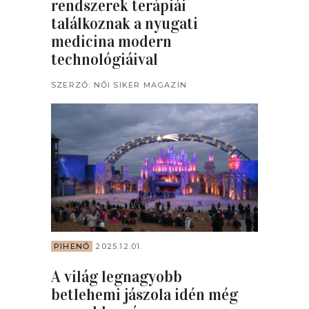
rendszerek terápiái
találkoznak a nyugati
medicina modern
technológiáival
SZERZŐ:
NŐI SIKER MAGAZIN
PIHENŐ
2025.12.01.
A világ legnagyobb
betlehemi jászola idén még