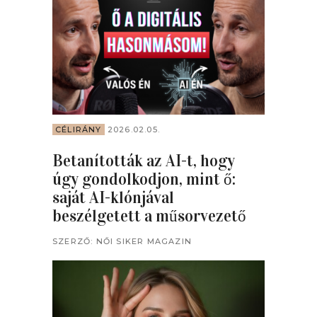
CÉLIRÁNY
2026.02.05.
Betanították az AI-t, hogy
úgy gondolkodjon, mint ő:
saját AI-klónjával
beszélgetett a műsorvezető
SZERZŐ:
NŐI SIKER MAGAZIN