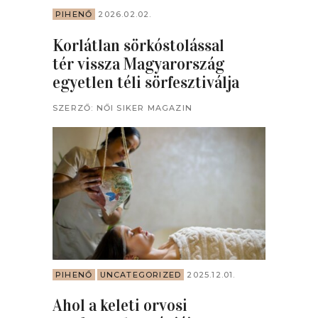
PIHENŐ
2026.02.02.
Korlátlan sörkóstolással
tér vissza Magyarország
egyetlen téli sörfesztiválja
SZERZŐ:
NŐI SIKER MAGAZIN
PIHENŐ
UNCATEGORIZED
2025.12.01.
Ahol a keleti orvosi