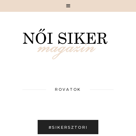
MAGAZIN
SIKERSZTORI
CÉLIRÁNY
SIKKES
SZÉPÍTÉSZ
MOTIVÁCIÓ
ROVATOK
GASZTRONÓMIA
PIHENŐ
RÓLUNK
KAPCSOLAT
#SIKERSZTORI