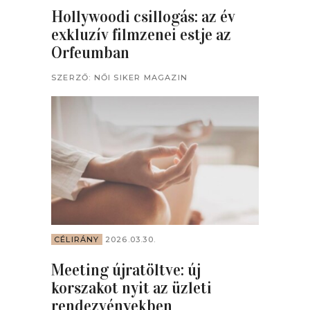
Hollywoodi csillogás: az év
exkluzív filmzenei estje az
Orfeumban
SZERZŐ:
NŐI SIKER MAGAZIN
CÉLIRÁNY
2026.03.30.
Meeting újratöltve: új
korszakot nyit az üzleti
rendezvényekben