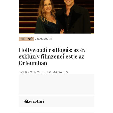
PIHENŐ
2026.05.01.
CÉLI
ra
Hollywoodi csillogás: az év
Meet
exkluzív filmzenei estje az
kors
Orfeumban
ren
SZERZŐ:
NŐI SIKER MAGAZIN
SZER
Sikersztori