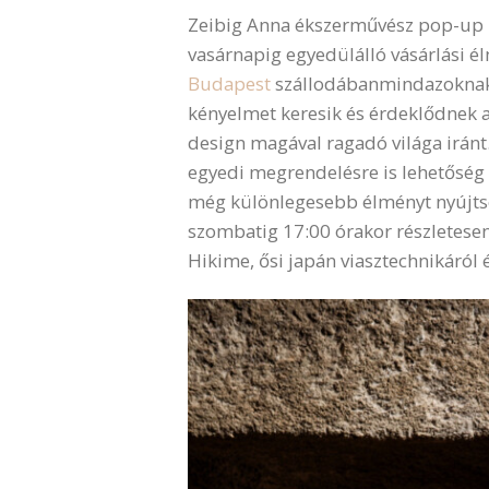
Zeibig Anna ékszerművész pop-up b
vasárnapig egyedülálló vásárlási é
Budapest
szállodábanmindazoknak, 
kényelmet keresik és érdeklődnek a 
design magával ragadó világa iránt.
egyedi megrendelésre is lehetőség 
még különlegesebb élményt nyújtso
szombatig 17:00 órakor részletesen
Hikime, ősi japán viasztechnikáról é