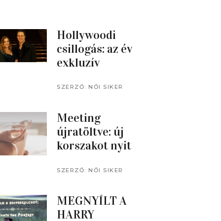
Hollywoodi
csillogás: az év
exkluzív
filmzenei estje
az Orfeumban
SZERZŐ:
NŐI SIKER
MAGAZIN
Meeting
újratöltve: új
korszakot nyit
az üzleti
rendezvényekb
SZERZŐ:
NŐI SIKER
MAGAZIN
en
MEGNYÍLT A
HARRY