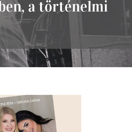
ében, a történelmi