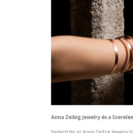
Anna Zeibig Jewelry és a Szerele
Fedezd fel az Anna Zeibig Jewelry V