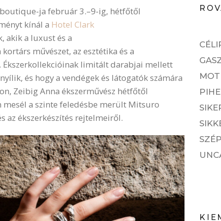
ROV
outique-ja február 3.–9-ig, hétfőtől
lményt kínál a
Hotel Clark
akik a luxust és a
CÉLI
kortárs művészet, az esztétika és a
GAS
 Ékszerkollekcióinak limitált darabjai mellett
MOT
nyílik, és hogy a vendégek és látogatók számára
n, Zeibig Anna ékszerművész hétfőtől
PIH
 mesél a szinte feledésbe merült Mitsuro
SIKE
s az ékszerkészítés rejtelmeiről.
SIKK
SZÉP
UNC
KIE