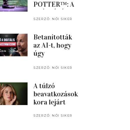
POTTER™: A
KIÁLLÍTÁS
SZENTENDRÉ
SZERZŐ:
NŐI SIKER
MAGAZIN
N
Betanították
az AI-t, hogy
úgy
gondolkodjon,
mint ő: saját
SZERZŐ:
NŐI SIKER
MAGAZIN
AI-klónjával
beszélgetett a
A túlzó
műsorvezető
beavatkozások
kora lejárt
SZERZŐ:
NŐI SIKER
MAGAZIN