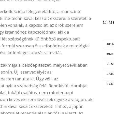
kollekciója lélegzetelállító; a már szinte
ime-technikával készült ékszerei a szeretet, a
CIM
en vonalak, a kapcsolat, az örök szerelem
-egy istennőhöz kapcsolódnak, akik a
ői lét szépségének különböző aspektusait
#BÁ
és formái szorosan összefonódnak a mitológiai
ése különleges utazásra invitál.
#MO
JEN
zakmája a belsőépítészet, melyet Sevillában
év során. Új szenvedélyét az
LAK
sten tanulta ki. Úgy véli, az
TER
at nyit a szabadság felé. Rendkívüli darabjai
lat, inkább sajátos, nem mindennapi
zon kevés ékszerművészek egyike a világon, aki
hnikával készít ékszereket. Ehhez, a japán
hozsaját receptje alapján főzi a viaszt. Az