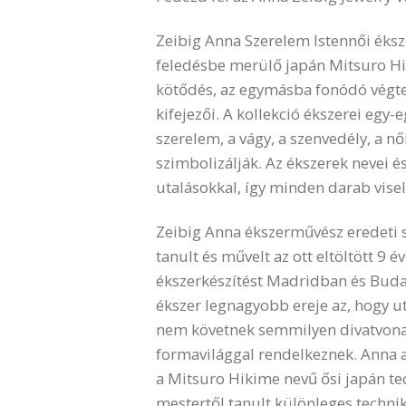
Zeibig Anna Szerelem Istennői ékszer
feledésbe merülő japán Mitsuro Hik
kötődés, az egymásba fonódó végtel
kifejezői. A kollekció ékszerei egy
szerelem, a vágy, a szenvedély, a n
szimbolizálják. Az ékszerek nevei 
utalásokkal, így minden darab visel
Zeibig Anna ékszerművész eredeti s
tanult és művelt az ott eltöltött 9 
ékszerkészítést Madridban és Budape
ékszer legnagyobb ereje az, hogy ut
nem követnek semmilyen divatvona
formavilággal rendelkeznek. Anna a
a Mitsuro Hikime nevű ősi japán tec
mestertől tanult különleges techniká