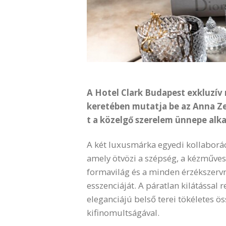
A Hotel Clark Budapest exkluzí
keretében mutatja be az Anna Ze
t a közelgő szerelem ünnepe alk
A két luxusmárka egyedi kollaboráci
amely ötvözi a szépség, a kézműves s
formavilág és a minden érzékszerv
esszenciáját. A páratlan kilátással 
eleganciájú belső terei tökéletes 
kifinomultságával.