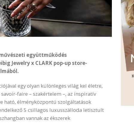
v művészeti együttműködés
ibig Jewelry x CLARK pop-up store-
almából.
ójával egy olyan különleges világ kel életre,
avoir-faire – szakértelem –, az inspiratív
re ható, élményközpontú szolgáltatások
rendelkező 5 csillagos luxusszálloda letisztult
összhangban vannak az ékszerek