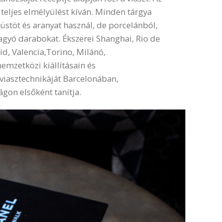
teljes elmélyülést kíván. Minden tárgya
züstöt és aranyat használ, de porcelánból,
hagyó darabokat. Ékszerei Shanghai, Rio de
id, Valencia,Torino, Milánó,
emzetközi kiállításain és
 viasztechnikáját Barcelonában,
gon elsőként tanítja.