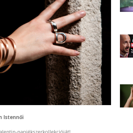
m Istennői
alentin-napiékszerkollekcióját!