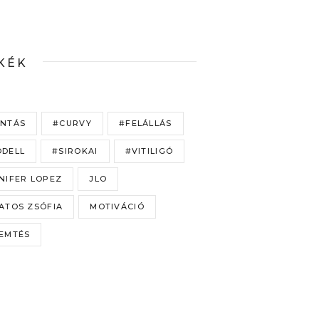
KÉK
NTÁS
#CURVY
#FELÁLLÁS
DELL
#SIROKAI
#VITILIGÓ
NIFER LOPEZ
JLO
ATOS ZSÓFIA
MOTIVÁCIÓ
EMTÉS