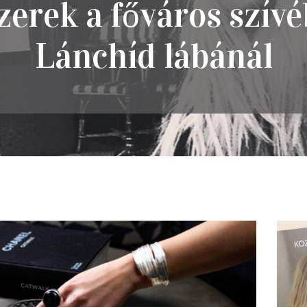
PIHENŐ
zerek a főváros szív
RÓLUNK
Lánchíd lábánál
KAPCSOLAT