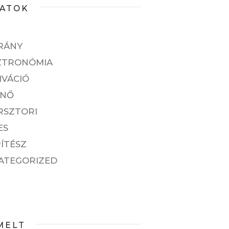
ATOK
RÁNY
ZTRONÓMIA
IVÁCIÓ
ENŐ
RSZTORI
ES
ÍTÉSZ
ATEGORIZED
MELT