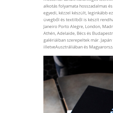
alkotás folyamata hosszadalmas és 
egyedi, kézzel készült, leginkább e
üvegből és textilből is készít rend
Janeiro Porto Alegre, London, Madr
Athén, Adelaide, Bécs és Budapestn
galériáiban szerepeltek már. Japán
illetveAusztráliában és Magyarorszá