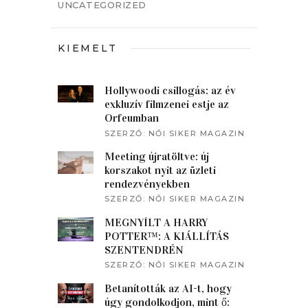
UNCATEGORIZED
KIEMELT
Hollywoodi csillogás: az év
exkluzív filmzenei estje az
Orfeumban
SZERZŐ:
NŐI SIKER MAGAZIN
Meeting újratöltve: új
korszakot nyit az üzleti
rendezvényekben
SZERZŐ:
NŐI SIKER MAGAZIN
MEGNYÍLT A HARRY
POTTER™: A KIÁLLÍTÁS
SZENTENDRÉN
SZERZŐ:
NŐI SIKER MAGAZIN
Betanították az AI-t, hogy
úgy gondolkodjon, mint ő: