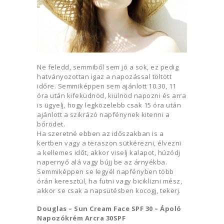
Ne feledd, semmiből sem jó a sok, ez pedig
hatványozottan igaz a napozással töltött
időre. Semmiképpen sem ajánlott 10.30, 11
óra után kifeküdnöd, kiülnöd napozni és arra
is ügyelj, hogy legközelebb csak 15 óra után
ajánlott a szikrázó napfénynek kitenni a
bőrödet.
Ha szeretné ebben az időszakban is a
kertben vagy a teraszon sütkérezni, élvezni
a kellemes időt, akkor viselj kalapot, húzódj
napernyő alá vagy bújj be az árnyékba.
Semmiképpen se legyél napfényben több
órán keresztül, ha futni vagy biciklizni mész,
akkor se csak a napsütésben kocogj, tekerj.
Douglas – Sun Cream Face SPF 30 – Ápoló
Napozókrém Arcra 30SPF