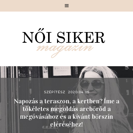
MAGAZIN
SIKERSZTORI
CÉLIRÁNY
SIKKES
SZÉPÍTÉSZ
MOTIVÁCIÓ
GASZTRONÓMIA
SZÉPÍTÉSZ
2020.04.05.
Napozás a teraszon, a kertben? Íme a
PIHENŐ
tökéletes megoldás arcbőröd a
RÓLUNK
megóvásához és a kívánt bőrszín
KAPCSOLAT
eléréséhez!