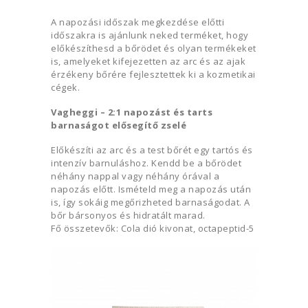
A napozási időszak megkezdése előtti
időszakra is ajánlunk neked terméket, hogy
előkészíthesd a bőrödet és olyan termékeket
is, amelyeket kifejezetten az arc és az ajak
érzékeny bőrére fejlesztettek ki a kozmetikai
cégek.
Vagheggi – 2:1 napozást és tarts
barnaságot elősegítő zselé
Előkészíti az arc és a test bőrét egy tartós és
intenzív barnuláshoz. Kendd be a bőrödet
néhány nappal vagy néhány órával a
napozás előtt. Ismételd meg a napozás után
is, így sokáig megőrizheted barnaságodat. A
bőr bársonyos és hidratált marad.
Fő összetevők: Cola dió kivonat, octapeptid-5