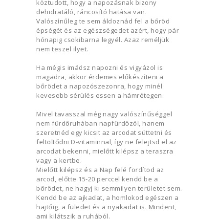
köztudott, hogy a napozásnak bizony
dehidratáló, ráncosító hatása van.
Valószínűleg te sem áldoznád fel a bőröd
épségét és az egészségedet azért, hogy pár
hónapig csokibarna legyél. Azaz reméljük
nem teszel ilyet.
Ha mégis imádsz napozni és vigyázol is
magadra, akkor érdemes előkészíteni a
bőrödet a napozószezonra, hogy minél
kevesebb sérülés essen a hámrétegen.
Mivel tavasszal még nagy valószínűséggel
nem fürdőruhában napfürdőzöl, hanem
szeretnéd egy kicsit az arcodat süttetni és
feltöltődni D-vitaminnal, így ne felejtsd el az
arcodat bekenni, mielőtt kilépsz a teraszra
vagy a kertbe.
Mielőtt kilépsz és a Nap felé fordítod az
arcod, előtte 15-20 perccel kendd be a
bőrödet, ne hagyj ki semmilyen területet sem.
Kendd be az ajkadat, a homlokod egészen a
hajtőig, a füledet és a nyakadat is. Mindent,
ami kilátszik a ruhából.