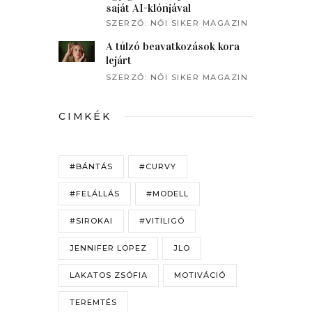
saját AI-klónjával
beszélgetett a műsorvezető
SZERZŐ:
NŐI SIKER MAGAZIN
A túlzó beavatkozások kora
lejárt
SZERZŐ:
NŐI SIKER MAGAZIN
CIMKÉK
#BÁNTÁS
#CURVY
#FELÁLLÁS
#MODELL
#SIROKAI
#VITILIGÓ
JENNIFER LOPEZ
JLO
LAKATOS ZSÓFIA
MOTIVÁCIÓ
TEREMTÉS