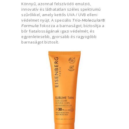
Könnyű, azonnal felszívódó emulzió,
innovatív és láthatatlan széles spektrumú
szűrőkkel, amely kettős UVA / UVB elleni
védelmet nyújt. A speciális
Trio-Molecular®
fokozza a barnaságot, biztosítja a
Formula
bőr fiatalosságának igazi védelmét, és
egyenletesebb, gyorsabb és ragyogóbb
barnaságot biztosít.