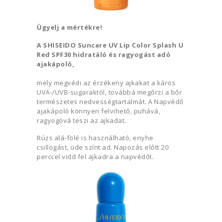
Ügyelj a mértékre!
A SHISEIDO Suncare UV Lip Color Splash U
Red SPF30 hidratáló és ragyogást adó
ajakápoló,
mely megvédi az érzékeny ajkakat a káros
UVA-/UVB-sugaraktól, továbbá megőrzi a bőr
természetes nedvességtartalmát. A Napvédő
ajakápoló könnyen felvihető, puhává,
ragyogóvá teszi az ajkadat.
Rúzs alá-fölé is használható, enyhe
csillogást, üde színt ad. Napozás előtt 20
perccel vidd fel ajkadra a napvédőt.