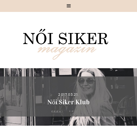
MAGAZIN
SIKERSZTORI
CÉLIRÁNY
SIKKES
SZÉPÍTÉSZ
MOTIVÁCIÓ
GASZTRONÓMIA
2017.03.21.
Női Siker Klub
PIHENŐ
RÓLUNK
KAPCSOLAT