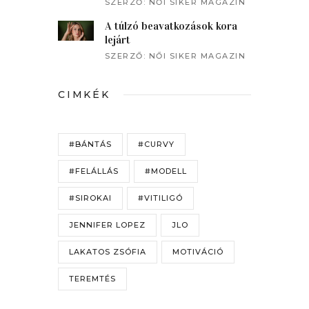
beszélgetett a műsorvezető
SZERZŐ:
NŐI SIKER MAGAZIN
A túlzó beavatkozások kora
lejárt
SZERZŐ:
NŐI SIKER MAGAZIN
CIMKÉK
#BÁNTÁS
#CURVY
#FELÁLLÁS
#MODELL
#SIROKAI
#VITILIGÓ
JENNIFER LOPEZ
JLO
LAKATOS ZSÓFIA
MOTIVÁCIÓ
TEREMTÉS