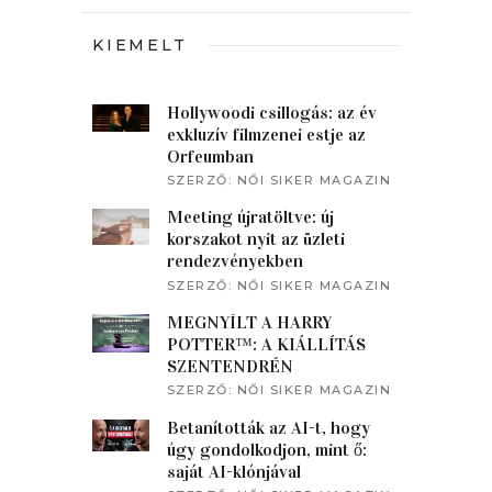
KIEMELT
Hollywoodi csillogás: az év
exkluzív filmzenei estje az
Orfeumban
SZERZŐ:
NŐI SIKER MAGAZIN
Meeting újratöltve: új
korszakot nyit az üzleti
rendezvényekben
SZERZŐ:
NŐI SIKER MAGAZIN
MEGNYÍLT A HARRY
POTTER™: A KIÁLLÍTÁS
SZENTENDRÉN
SZERZŐ:
NŐI SIKER MAGAZIN
Betanították az AI-t, hogy
úgy gondolkodjon, mint ő:
saját AI-klónjával