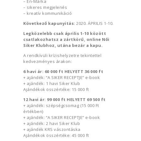
– Én-Márka
– sikeres megjelenés
– kreatív kommunikáció
Következő kapunyitás:
2020. ÁPRILIS 1-10.
Legközelebb csak április 1-10 között
csatlakozhatsz a zártkörű, online Női
Siker Klubhoz, utána bezár a kapu.
A rendkívüli krízishelyzetre tekintettel
kedvezményes árakon:
6 havi ár: 60 000 ft HELYETT 36 000 ft
+ ajándék: “A SIKER RECEPTJE” e-book
+ ajándék: 1 havi Siker Klub
Ajándékok összértéke: 15 000 ft
12 havi ár:
99 000 ft HELYETT 69 500 ft
+ ajándék: szépségcsomag (15 000 Ft
értékben)
+ ajándék: “A SIKER RECEPTJE” e-book
+ ajándék: 2 havi Siker Klub
+ ajándék KRS vászontáska
Ajándékok összértéke: 45 000 ft