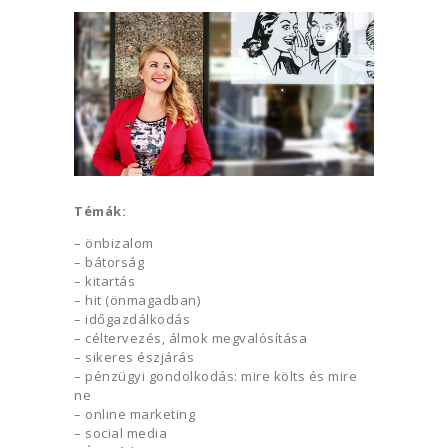
Témák:
– önbizalom
– bátorság
– kitartás
– hit (önmagadban)
– időgazdálkodás
– céltervezés, álmok megvalósítása
– sikeres észjárás
– pénzügyi gondolkodás: mire költs és mire
ne
– online marketing
– social media