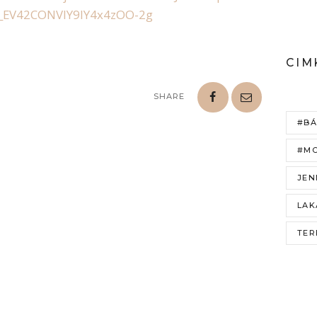
_EV42CONVIY9IY4x4zOO-2g
CIM
SHARE
#BÁ
#MO
JEN
LAK
TER