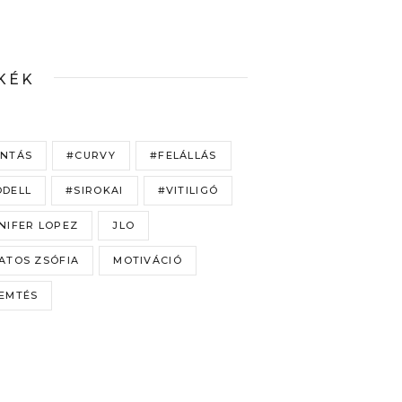
KÉK
NTÁS
#CURVY
#FELÁLLÁS
DELL
#SIROKAI
#VITILIGÓ
NIFER LOPEZ
JLO
ATOS ZSÓFIA
MOTIVÁCIÓ
EMTÉS