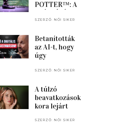
POTTER™: A
KIÁLLÍTÁS
SZENTENDRÉ
SZERZŐ:
NŐI SIKER
MAGAZIN
N
Betanították
az AI-t, hogy
úgy
gondolkodjon,
mint ő: saját
SZERZŐ:
NŐI SIKER
MAGAZIN
AI-klónjával
beszélgetett a
A túlzó
műsorvezető
beavatkozások
kora lejárt
SZERZŐ:
NŐI SIKER
MAGAZIN