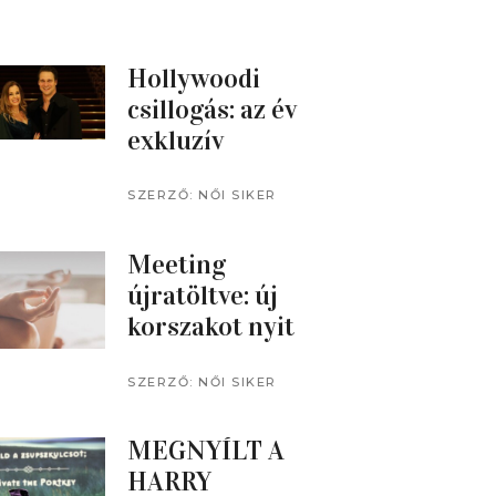
Hollywoodi
csillogás: az év
exkluzív
filmzenei estje
az Orfeumban
SZERZŐ:
NŐI SIKER
MAGAZIN
Meeting
újratöltve: új
korszakot nyit
az üzleti
rendezvényekb
SZERZŐ:
NŐI SIKER
MAGAZIN
en
MEGNYÍLT A
HARRY