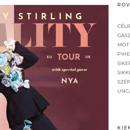
ROV
CÉLI
GAS
MOT
PIH
SIKE
SIKK
SZÉP
UNC
KIE