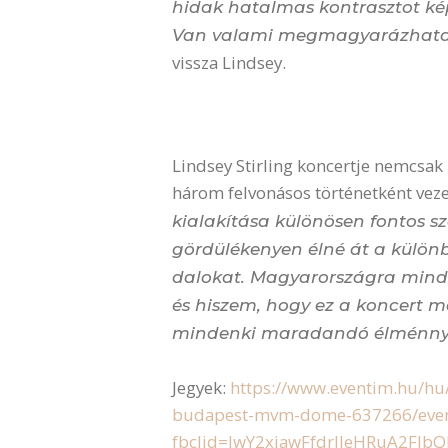
hidak hatalmas kontrasztot ké
Van valami megmagyarázhata
vissza Lindsey.
Lindsey Stirling koncertje nemcsak
három felvonásos történetként vezet
kialakítása különösen fontos 
gördülékenyen élné át a különb
dalokat. Magyarországra mindi
és hiszem, hogy ez a koncert m
mindenki maradandó élménnye
Jegyek:
https://www.eventim.hu/hu/j
budapest-mvm-dome-637266/even
fbclid=IwY2xjawFfdrlleHRuA2Fl