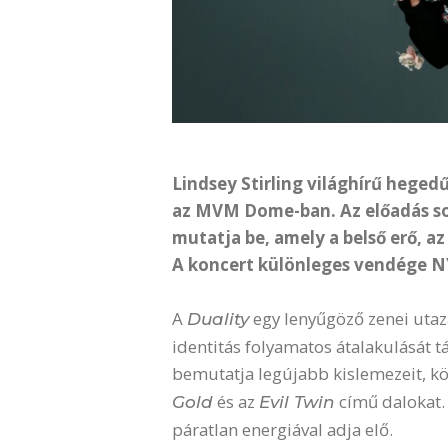
Lindsey Stirling világhírű hege
az MVM Dome-ban. Az előadás sor
mutatja be, amely a belső erő, az 
A koncert különleges vendége NY
A
egy lenyűgöző zenei utazá
Duality
identitás folyamatos átalakulását tá
bemutatja legújabb kislemezeit, k
és az
című dalokat. 
Gold
Evil Twin
páratlan energiával adja elő.