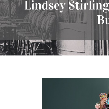
Lindsey Stirlin
Bu