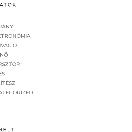
ATOK
RÁNY
ZTRONÓMIA
IVÁCIÓ
ENŐ
RSZTORI
ES
ÍTÉSZ
ATEGORIZED
MELT