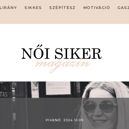
MAGAZIN
LIRÁNY
SIKKES
SZÉPÍTÉSZ
MOTIVÁCIÓ
GAS
SIKERSZTORI
CÉLIRÁNY
SIKKES
SZÉPÍTÉSZ
MOTIVÁCIÓ
GASZTRONÓMIA
PIHENŐ
2024.10.09.