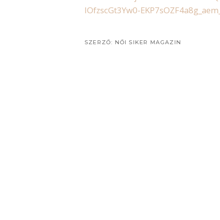
lOfzscGt3Yw0-EKP7sOZF4a8g_aem
SZERZŐ:
NŐI SIKER MAGAZIN