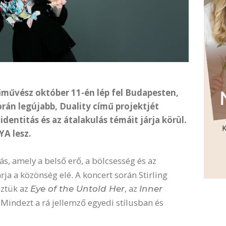
dűművész október 11-én lép fel Budapesten,
án legújabb, Duality című projektjét
identitás és az átalakulás témáit járja körül.
A lesz.
s, amely a belső erő, a bölcsesség és az
rja a közönség elé. A koncert során Stirling
öztük az
, az
Eye of the Untold Her
Inner
Mindezt a rá jellemző egyedi stílusban és