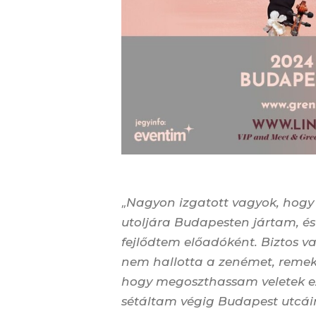
„
Nagyon izgatott vagyok, hogy v
utoljára Budapesten jártam, 
fejlődtem előadóként. Biztos v
nem hallotta a zenémet, remekü
hogy megoszthassam veletek e
sétáltam végig Budapest utcáin,