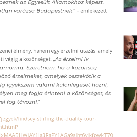
peznek az Egyesült Államokhoz képest.
.” – emlékezett
tlan varázsa Budapestnek
 zenei élmény, hanem egy érzelmi utazás, amely
i végig a közönséget. „
Az érzelmi ív
számomra. Szeretném, ha a közönség
öző érzelmeket, amelyek összekötik a
g igyekszem valami különlegeset hozni,
élyen meg fogja érinteni a közönséget, és
.”
l fog távozni
egyek/lindsey-stirling-the-duality-tour-
t.html?
bQIxMAABHWjAY1Ia3RaPY1AGa9sJht6vIkfpwkT70