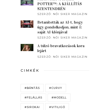
POTTER™: A KIÁLLÍTÁS
SZENTENDRÉN
SZERZŐ:
NŐI SIKER MAGAZIN
Betanították az AI-t, hogy
úgy gondolkodjon, mint ő:
saját AI-klónjával
beszélgetett a műsorvezető
SZERZŐ:
NŐI SIKER MAGAZIN
A túlzó beavatkozások kora
lejárt
SZERZŐ:
NŐI SIKER MAGAZIN
CIMKÉK
#BÁNTÁS
#CURVY
#FELÁLLÁS
#MODELL
#SIROKAI
#VITILIGÓ