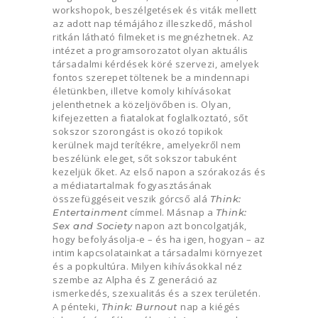
workshopok, beszélgetések és viták mellett
az adott nap témájához illeszkedő, máshol
ritkán látható filmeket is megnézhetnek. Az
intézet a programsorozatot olyan aktuális
társadalmi kérdések köré szervezi, amelyek
fontos szerepet töltenek be a mindennapi
életünkben, illetve komoly kihívásokat
jelenthetnek a közeljövőben is. Olyan,
kifejezetten a fiatalokat foglalkoztató, sőt
sokszor szorongást is okozó topikok
kerülnek majd terítékre, amelyekről nem
beszélünk eleget, sőt sokszor tabuként
kezeljük őket. Az első napon a szórakozás és
a médiatartalmak fogyasztásának
összefüggéseit veszik górcső alá
Think:
címmel. Másnap a
Entertainment
Think:
napon azt boncolgatják,
Sex and Society
hogy
befolyásolja-e – és ha igen, hogyan – az
intim kapcsolatainkat a társadalmi környezet
és a popkultúra. Milyen kihívásokkal néz
szembe az Alpha és Z generáció az
ismerkedés, szexualitás és a szex területén.
A pénteki,
nap a kiégés
Think: Burnout