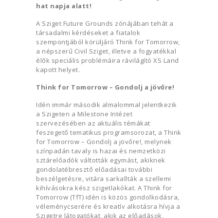
hat napja alatt!
A Sziget Future Grounds zónájában tehát a
társadalmi kérdéseket a fiatalok
szempontjából körüljáró Think for Tomorrow,
a népszerű Civil Sziget, illetve a fogyatékkal
élők speciális problémáira rávilágító XS Land
kapott helyet.
Think for Tomorrow – Gondolj a jövőre!
Idén immár második almalommal jelentkezik
a Szigeten a Milestone Intézet
szervezésében az aktuális témákat
feszegető tematikus programsorozat, a Think
for Tomorrow – Gondolj a jövőre!, melynek
színpadán tavaly is hazai és nemzetközi
sztárelőadók váltották egymást, akiknek
gondolatébresztő előadásai további
beszélgetésre, vitára sarkallták a szellemi
kihívásokra kész szigetlakókat. A Think for
Tomorrow (TfT) idén is közös gondolkodásra,
véleménycserére és kreatív alkotásra hívja a
Szigetre látogatókat, akik az előadások,