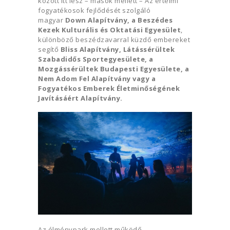
között itt lesz – mások mellett – Az értelmi
fogyatékosok fejlődését szolgáló
magyar
Down Alapítvány, a Beszédes
Kezek Kulturális és Oktatási Egyesület
,
különböző beszédzavarral küzdő embereket
segítő
Bliss Alapítvány, Látássérültek
Szabadidős Sportegyesülete, a
Mozgássérültek Budapesti Egyesülete, a
Nem Adom Fel Alapítvány vagy a
Fogyatékos Emberek Életminőségének
Javításáért Alapítvány.
Az élménypark mellett működő,