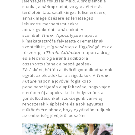
jelenségére fókuszál majd. A programok a
munka, a párkapcsolat, vagy az élet más
területein tapasztalt kiégés felismerésére,
annak megelőzésére és lehetséges
leküzdési mechanizmusokra
adnak gyakorlati tanácsokat. A
szombati
napot a
Think: Apocalypse
klímakatasztrófa felvetette dilemmáknak
szentelik itt, míg vasárnap a függőségé lesz a
főszerep, a
napon a drog
Think: Addiction
és a technológia iránti addikcióra
összpontosítanak a beszélgetések.
Zárásként, hétfőn a jövőről gondolkodhatnak
együtt az előadókkal a szigetlakók. A
Think:
napon a jövővel foglalkozó
Future
panelbeszélgetés alapfeltevése, hogy vajon
merőben új alapokra kell-e helyeznünk a
gondolkodásunkat, szükségünk van-e új
rendszerek kiépítésére és azok együttes
működésére ahhoz, hogy egyáltalán tudjunk
az emberiség jövőjéről beszélni.