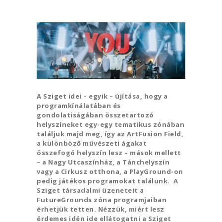
A Sziget idei – egyik – újítása, hogy a
programkínálatában és
gondolatiságában összetartozó
helyszíneket egy-egy tematikus zónában
találjuk majd meg, így az ArtFusion Field,
a különböző művészeti ágakat
összefogó helyszín lesz – mások mellett
– a Nagy Utcaszínház, a Tánchelyszín
vagy a Cirkusz otthona, a PlayGround-on
pedig játékos programokat találunk. A
Sziget társadalmi üzeneteit a
FutureGrounds zóna programjaiban
érhetjük tetten. Nézzük, miért lesz
érdemes idén ide ellátogatni a Sziget