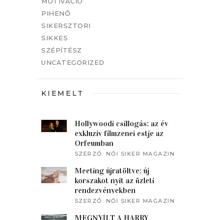
MOTIVÁCIÓ
PIHENŐ
SIKERSZTORI
SIKKES
SZÉPÍTÉSZ
UNCATEGORIZED
KIEMELT
Hollywoodi csillogás: az év
exkluzív filmzenei estje az
Orfeumban
SZERZŐ:
NŐI SIKER MAGAZIN
Meeting újratöltve: új
korszakot nyit az üzleti
rendezvényekben
SZERZŐ:
NŐI SIKER MAGAZIN
MEGNYÍLT A HARRY