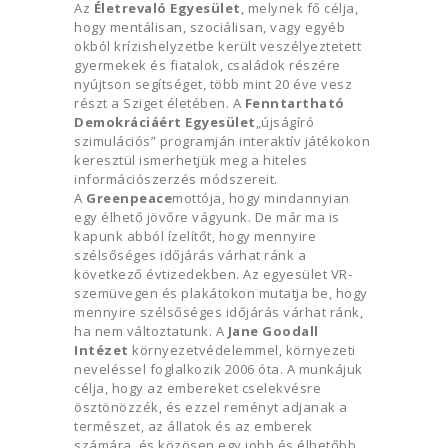
Az
Életrevaló Egyesület
, melynek fő célja,
hogy mentálisan, szociálisan, vagy egyéb
okból krízishelyzetbe került veszélyeztetett
gyermekek és fiatalok, családok részére
nyújtson segítséget, több mint 20 éve vesz
részt a Sziget életében. A
Fenntartható
Demokráciáért Egyesület
„újságíró
szimulációs” programján interaktív játékokon
keresztül ismerhetjük meg a hiteles
információszerzés módszereit.
A
Greenpeace
mottója, hogy mindannyian
egy élhető jövőre vágyunk. De már ma is
kapunk abból ízelítőt, hogy mennyire
szélsőséges időjárás várhat ránk a
következő évtizedekben. Az egyesület VR-
szemüvegen és plakátokon mutatja be, hogy
mennyire szélsőséges időjárás várhat ránk,
ha nem változtatunk. A
Jane Goodall
Intézet
környezetvédelemmel, környezeti
neveléssel foglalkozik 2006 óta. A munkájuk
célja, hogy az embereket cselekvésre
ösztönözzék, és ezzel reményt adjanak a
természet, az állatok és az emberek
számára, és közösen egy jobb és élhetőbb