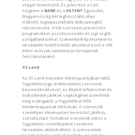
világot teremtsünk. És jelen lesz a Civil
Szigeten a
NANE
és a
PATENT
Egyesület,
Magyarország két leghosszabb ideje
működő, legtapasztaltabb áldozatsegítő
nőszervezete. A két szervezet prevenciós
programokkal, pszichoszociális és jogi segítő
szolgáltatásokkal, szakemberképzésekkel és
társadalmi tudatformáló akciókkal küzd a nők
elleni erőszak valamennyi formájának
felszámolásáért.
XS Land
Az XS Land interaktív élményparkjában több,
fogyatékosügyi érdekvédelmi szervezet
közreműködésével, az általuk kifejlesztett és
működtetett játékok segítségével ismerhetik
meg a látogatók a fogyatékkal élők
mindennapjainak kihívásait. A szervezők
személyes élményeken keresztül, játékos,
szórakoztató formában szeretnék elérni a
fogyatékos személyekkel szembeni
társadalmi attitűdváltást. A szervezetek