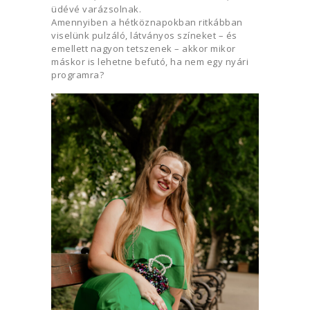
üdévé varázsolnak.
Amennyiben a hétköznapokban ritkábban
viselünk pulzáló, látványos színeket – és
emellett nagyon tetszenek – akkor mikor
máskor is lehetne befutó, ha nem egy nyári
programra?