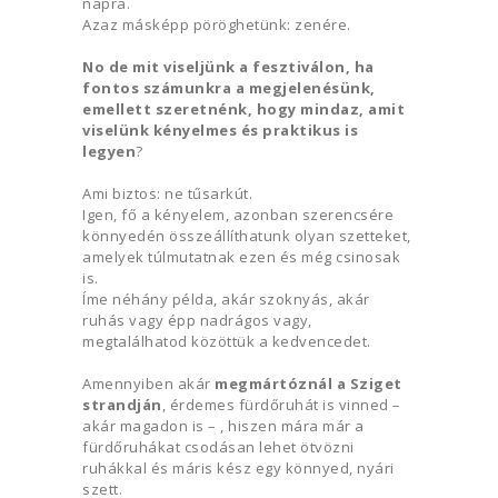
napra.
Azaz másképp pöröghetünk: zenére.
No de mit viseljünk a fesztiválon, ha
fontos számunkra a megjelenésünk,
emellett szeretnénk, hogy mindaz, amit
viselünk kényelmes és praktikus is
legyen
?
Ami biztos: ne tűsarkút.
Igen, fő a kényelem, azonban szerencsére
könnyedén összeállíthatunk olyan szetteket,
amelyek túlmutatnak ezen és még csinosak
is.
Íme néhány példa, akár szoknyás, akár
ruhás vagy épp nadrágos vagy,
megtalálhatod közöttük a kedvencedet.
Amennyiben akár
megmártóznál a Sziget
strandján
, érdemes fürdőruhát is vinned –
akár magadon is – , hiszen mára már a
fürdőruhákat csodásan lehet ötvözni
ruhákkal és máris kész egy könnyed, nyári
szett.