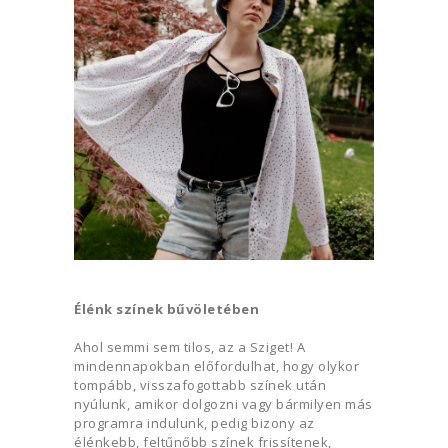
Élénk színek bűvöletében
Ahol semmi sem tilos, az a Sziget! A
mindennapokban előfordulhat, hogy olykor
tompább, visszafogottabb színek után
nyúlunk, amikor dolgozni vagy bármilyen más
programra indulunk, pedig bizony az
élénkebb, feltűnőbb színek frissítenek,