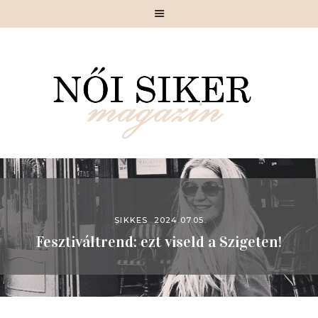
MAGAZIN
SIKERSZTORI
CÉLIRÁNY
SIKKES
SZÉPÍTÉSZ
MOTIVÁCIÓ
GASZTRONÓMIA
SIKKES
2024.07.05.
Fesztiváltrend: ezt viseld a Szigeten!
PIHENŐ
RÓLUNK
KAPCSOLAT