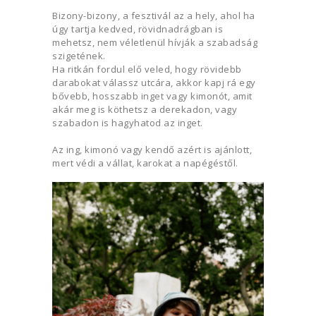
Bizony-bizony, a fesztivál az a hely, ahol ha
úgy tartja kedved, rövidnadrágban is
mehetsz, nem véletlenül hívják a szabadság
szigetének.
Ha ritkán fordul elő veled, hogy rövidebb
darabokat válassz utcára, akkor kapj rá egy
bővebb, hosszabb inget vagy kimonót, amit
akár meg is köthetsz a derekadon, vagy
szabadon is hagyhatod az inget.
Az ing, kimonó vagy kendő azért is ajánlott,
mert védi a vállat, karokat a napégéstől.