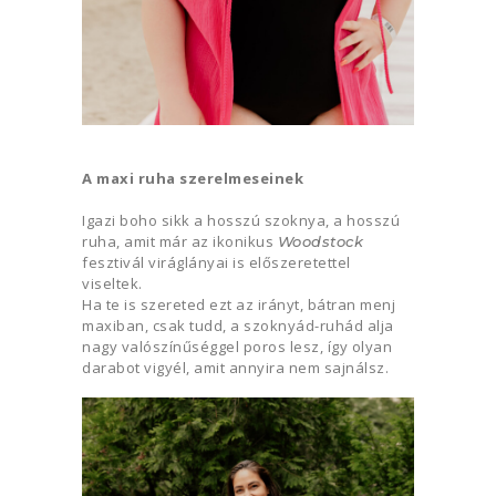
A maxi ruha szerelmeseinek
Igazi boho sikk a hosszú szoknya, a hosszú
ruha, amit már az ikonikus
Woodstock
fesztivál viráglányai is előszeretettel
viseltek.
Ha te is szereted ezt az irányt, bátran menj
maxiban, csak tudd, a szoknyád-ruhád alja
nagy valószínűséggel poros lesz, így olyan
darabot vigyél, amit annyira nem sajnálsz.