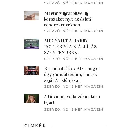
SZERZŐ:
NŐI SIKER MAGAZIN
Meeting újratöltve: új
korszakot nyit az üzleti
rendezvényekben
SZERZŐ:
NŐI SIKER MAGAZIN
MEGNYÍLT A HARRY
POTTER™: A KIÁLLÍTÁS
SZENTENDRÉN
SZERZŐ:
NŐI SIKER MAGAZIN
Betanították az AI-t, hogy
úgy gondolkodjon, mint ő:
saját AI-klónjával
beszélgetett a műsorvezető
SZERZŐ:
NŐI SIKER MAGAZIN
A túlzó beavatkozások kora
lejárt
SZERZŐ:
NŐI SIKER MAGAZIN
CIMKÉK