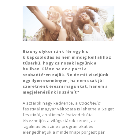
Bizony olykor ránk fér egy kis
kikapcsolódás és nem mindig kell ahhoz
tűsarkú, hogy csinosak legyünk a
buliban. Pláne ha ez a parti a
szabadtéren zajlik. No de mit viseljünk
egy ilyen eseményen, ha nem csak jól
szeretnénk érezni magunkat, hanem a
megjelenésünk is számít?
A sztárok nagy kedvence, a
Coachella
fesztivál magyar változata is lehetne a Sziget
fesztivál, ahol immár évtizedek óta
élvezhetjük a világsztárok zenéit, az
izgalmas és színes programokat és
elengedhetjük a mindennapi pörgést pár