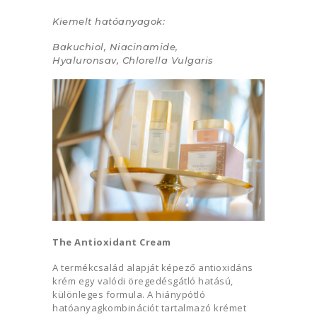
Kiemelt hatóanyagok:
Bakuchiol, Niacinamide,
Hyaluronsav
,
Chlorella Vulgaris
The Antioxidant Cream
A termékcsalád alapját képező antioxidáns
krém egy valódi öregedésgátló hatású,
különleges formula. A hiánypótló
hatóanyagkombinációt tartalmazó krémet