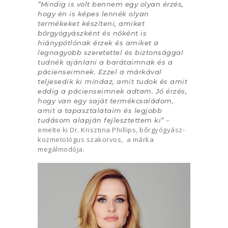
”Mindig is volt bennem egy olyan érzés,
hogy én is képes lennék olyan
termékeket készíteni, amiket
bőrgyógyászként és nőként is
hiánypótlónak érzek és amiket a
legnagyobb szeretettel és biztonsággal
tudnék ajánlani a barátaimnak és a
pácienseimnek. Ezzel a márkával
teljesedik ki mindaz, amit tudok és amit
eddig a pácienseimnek adtam. Jó érzés,
hogy van egy saját termékcsaládom,
amit a tapasztalataim és legjobb
–
tudásom alapján fejlesztettem ki”
emelte ki Dr. Krisztina Phillips, bőrgyógyász-
kozmetológus szakorvos, a márka
megálmodója.