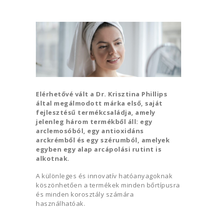
Elérhetővé vált a Dr. Krisztina Phillips
által megálmodott márka első, saját
fejlesztésű
termékcsaládja, amely
jelenleg három termékből áll: egy
arclemosóból, egy antioxidáns
arckrémből és egy szérumból, amelyek
egyben egy alap arcápolási rutint is
alkotnak.
A különleges és innovatív hatóanyagoknak
köszönhetően a termékek minden bőrtípusra
és minden korosztály számára
használhatóak.