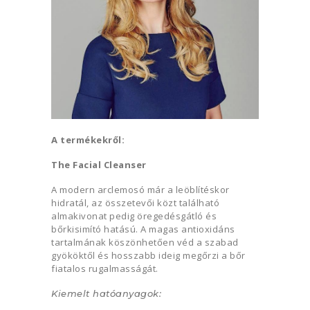
A termékekről:
The Facial Cleanser
A modern arclemosó már a leöblítéskor
hidratál, az összetevői közt található
almakivonat pedig öregedésgátló és
bőrkisimító hatású. A magas antioxidáns
tartalmának köszönhetően véd a szabad
gyököktől és hosszabb ideig megőrzi a bőr
fiatalos rugalmasságát.
Kiemelt hatóanyagok: