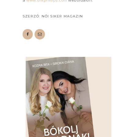
a
www.drkphillips.com
weboldalon.
SZERZŐ:
NŐI SIKER MAGAZIN