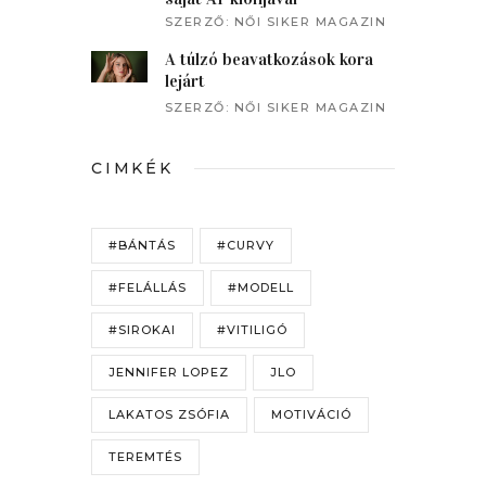
beszélgetett a műsorvezető
SZERZŐ:
NŐI SIKER MAGAZIN
A túlzó beavatkozások kora
lejárt
SZERZŐ:
NŐI SIKER MAGAZIN
CIMKÉK
#BÁNTÁS
#CURVY
#FELÁLLÁS
#MODELL
#SIROKAI
#VITILIGÓ
JENNIFER LOPEZ
JLO
LAKATOS ZSÓFIA
MOTIVÁCIÓ
TEREMTÉS