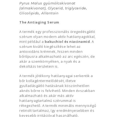
Pyrus Malus gyümölcskivonat
(almakivonat), Glycerid, triglyceride,
Glicolipids, Allantoin
The Antiaging Serum
A termék egy professzionális öregedésgátló
szérum olyan modern aktív hatóanyagokkal,
mint például a
bakuchiol és niacinamid
. A
szérum kiváló kiegészítése lehet az
antioxidáns krémnek, hiszen minden
bőrtípusra alkalmazható az arc egészén, de
akár a szemkörnyéken, a nyak és a
dekoltázs területein is.
A termék jótékony hatóanyagai serkentik a
bőr kollagéntermelődését, illetve
gyulladásgátló hatásának köszönhetően
aknés bőrre is felvihető. Minden évszakban
alkalmazható és akár más aktív
hatóanyagtartalmú szérummal is
rétegezhető. A termék minimális mennyiségű
retinolt tartalmaz, így eredményesebben és
kevesebb irritációval használható.