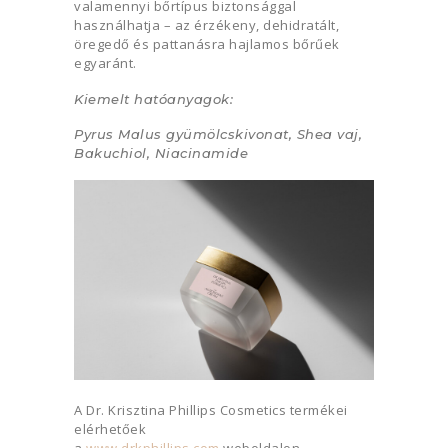
valamennyi bőrtípus biztonsággal
használhatja – az érzékeny, dehidratált,
öregedő és pattanásra hajlamos bőrűek
egyaránt.
Kiemelt hatóanyagok:
Pyrus Malus gyümölcskivonat, Shea vaj,
Bakuchiol, Niacinamide
A Dr. Krisztina Phillips Cosmetics termékei
elérhetőek