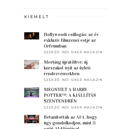
KIEMELT
Hollywoodi csillogás: az év
exkluzív filmzenei estje az
Orfeumban
SZERZŐ:
NŐI SIKER MAGAZIN
Meeting újratöltve: új
korszakot nyit az üzleti
rendezvényekben
SZERZŐ:
NŐI SIKER MAGAZIN
MEGNYÍLT A HARRY
POTTER™: A KIÁLLÍTÁS
SZENTENDRÉN
SZERZŐ:
NŐI SIKER MAGAZIN
Betanították az AI-t, hogy
úgy gondolkodjon, mint ő:
saját AI-klónjával