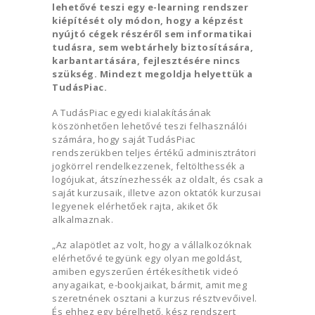
lehetővé teszi egy e-learning rendszer
kiépítését oly módon, hogy a képzést
nyújtó cégek részéről sem informatikai
tudásra, sem webtárhely biztosítására,
karbantartására, fejlesztésére nincs
szükség. Mindezt megoldja helyettük a
TudásPiac.
A TudásPiac egyedi kialakításának
köszönhetően lehetővé teszi felhasználói
számára, hogy saját TudásPiac
rendszerükben teljes értékű adminisztrátori
jogkörrel rendelkezzenek, feltölthessék a
logójukat, átszínezhessék az oldalt, és csak a
saját kurzusaik, illetve azon oktatók kurzusai
legyenek elérhetőek rajta, akiket ők
alkalmaznak.
„Az alapötlet az volt, hogy a vállalkozóknak
elérhetővé tegyünk egy olyan megoldást,
amiben egyszerűen értékesíthetik videó
anyagaikat, e-bookjaikat, bármit, amit meg
szeretnének osztani a kurzus résztvevőivel.
És ehhez egy bérelhető, kész rendszert