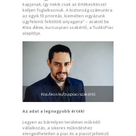
kapjanak, így nekik csak az értékesítéssel
kelljen foglalkozniuk. A biztonság számunkra
az egyik fő prioritás, kiemelten vigyázunk
ügyfeleink feltöltött anyagaira” – avatott be
, kurzuspiaci szakértő, a TudásPiac
Kiss Ákos
alapítója.
Kiss Ákos kurzuspiaci szakértő
Az adat a legnagyobb érték!
Legyen az bármilyen területen működő
vállalkozás, a sikeres működéshez
elengedhetetlen a piac és a piacot jellemző