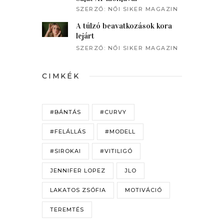
beszélgetett a műsorvezető
SZERZŐ:
NŐI SIKER MAGAZIN
A túlzó beavatkozások kora
lejárt
SZERZŐ:
NŐI SIKER MAGAZIN
CIMKÉK
#BÁNTÁS
#CURVY
#FELÁLLÁS
#MODELL
#SIROKAI
#VITILIGÓ
JENNIFER LOPEZ
JLO
LAKATOS ZSÓFIA
MOTIVÁCIÓ
TEREMTÉS