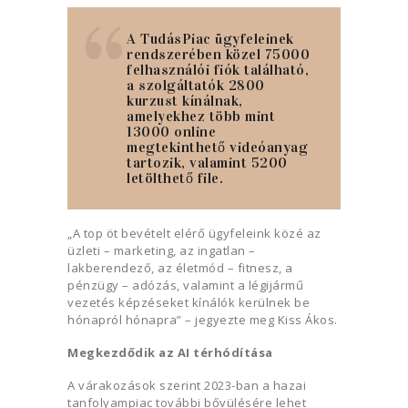
A TudásPiac ügyfeleinek
rendszerében közel 75000
felhasználói fiók található,
a szolgáltatók 2800
kurzust kínálnak,
amelyekhez több mint
13000 online
megtekinthető videóanyag
tartozik, valamint 5200
letölthető file.
„A top öt bevételt elérő ügyfeleink közé az
üzleti – marketing, az ingatlan –
lakberendező, az életmód – fitnesz, a
pénzügy – adózás, valamint a légijármű
vezetés képzéseket kínálók kerülnek be
hónapról hónapra” – jegyezte meg Kiss Ákos.
Megkezdődik az AI térhódítása
A várakozások szerint 2023-ban a hazai
tanfolyampiac további bővülésére lehet