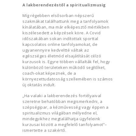
A lakberendezéstől a spiritualizmusig
Míg régebben elsősorban népszerű
szakmákat találhattunk meg a tanfolyamok
kínálatában, ma már elképesztő mértékben
kiszélesedett a képzések köre. A Covid
időszakában sokan indítottak sporttal
kapcsolatos online tanfolyamokat, de
ugyanennyire kedveltté váltak az
egészséges életmód elsajátítását célzó
kurzusok is. Egyre többen vállalták fel, hogy
különböző területeken működő segítőket,
coach-okat képeznek, de a
környezettudatosság szellemében is számos
új oktatás indult.
„Ha valaki a lakberendezés fortélyaival
szeretne behatóbban megismerkedni, a
szépségipar, a kézművesség vagy éppen a
spiritualizmus világában mélyedne el,
mindegyikhez megtalálhatja ügyfeleink
kurzusai között a megfelelő tanfolyamot”–
ismertette a szakértő.