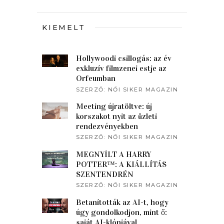
KIEMELT
Hollywoodi csillogás: az év
exkluzív filmzenei estje az
Orfeumban
SZERZŐ:
NŐI SIKER MAGAZIN
Meeting újratöltve: új
korszakot nyit az üzleti
rendezvényekben
SZERZŐ:
NŐI SIKER MAGAZIN
MEGNYÍLT A HARRY
POTTER™: A KIÁLLÍTÁS
SZENTENDRÉN
SZERZŐ:
NŐI SIKER MAGAZIN
Betanították az AI-t, hogy
úgy gondolkodjon, mint ő:
saját AI-klónjával