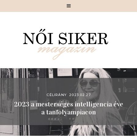
MAGAZIN
SIKERSZTORI
CÉLIRÁNY
SIKKES
SZÉPÍTÉSZ
MOTIVÁCIÓ
GASZTRONÓMIA
CÉLIRÁNY
2023.02.27.
2023 a mesterséges intelligencia éve
PIHENŐ
a tanfolyampiacon
RÓLUNK
KAPCSOLAT