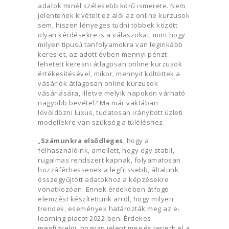
adatok minél szélesebb körű ismerete. Nem
jelentenek kivételt ez alól az online kurzusok
sem, hiszen lényeges tudni többek között
olyan kérdésekre is a válaszokat, mint hogy
milyen típusú tanfolyamokra van leginkább
kereslet, az adott évben mennyi pénzt
lehetett keresni átlagosan online kurzusok
értékesítésével, mikor, mennyit költöttek a
vásárlók átlagosan online kurzusok
vásárlására, illetve melyik napokon várható
nagyobb bevétel? Ma már vaktában
lövöldözni luxus, tudatosan irányított üzleti
modellekre van szükség a túléléshez.
„
Számunkra elsődleges
, hogy a
felhasználóink, amellett, hogy egy stabil,
rugalmas rendszert kapnak, folyamatosan
hozzáférhessenek a legfrissebb, általunk
összegyűjtött adatokhoz a képzésekre
vonatkozóan. Ennek érdekében átfogó
elemzést készítettünk arról, hogy milyen
trendek, események határozták meg az e-
learning piacot 2022-ben. Érdekes
megfigyelni, hogyan jelent meg és terjedt el a