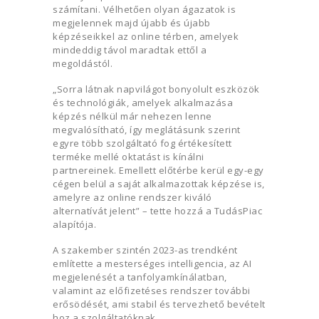
számítani. Vélhetően olyan ágazatok is
megjelennek majd újabb és újabb
képzéseikkel az online térben, amelyek
mindeddig távol maradtak ettől a
megoldástól.
„Sorra látnak napvilágot bonyolult eszközök
és technológiák, amelyek alkalmazása
képzés nélkül már nehezen lenne
megvalósítható, így meglátásunk szerint
egyre több szolgáltató fog értékesített
terméke mellé oktatást is kínálni
partnereinek. Emellett előtérbe kerül egy-egy
cégen belül a saját alkalmazottak képzése is,
amelyre az online rendszer kiváló
alternatívát jelent” – tette hozzá a TudásPiac
alapítója.
A szakember szintén 2023-as trendként
említette a mesterséges intelligencia, az AI
megjelenését a tanfolyamkínálatban,
valamint az előfizetéses rendszer további
erősödését, ami stabil és tervezhető bevételt
hoz a szolgáltatóknak.