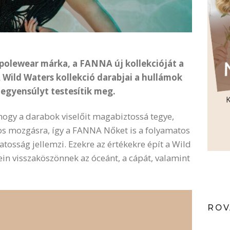
 polewear márka, a FANNA új kollekcióját a
 A Wild Waters kollekció darabjai a hullámok
 egyensúlyt testesítik meg.
hogy a darabok viselőit magabiztossá tegye,
os mozgásra, így a FANNA Nőket is a folyamatos
tosság jellemzi. Ezekre az értékekre épít a Wild
in visszaköszönnek az óceánt, a cápát, valamint
ROV