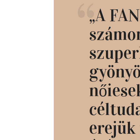
„A FA
számo
szuper
gyönyö
nőiesek
céltud
erejük