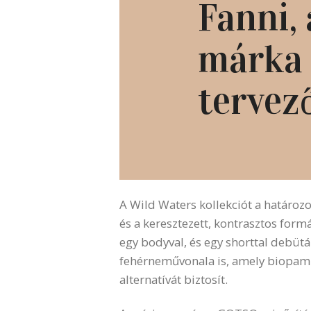
Fanni,
márka 
tervez
A Wild Waters kollekciót a határozo
és a keresztezett, kontrasztos formá
egy bodyval, és egy shorttal debüt
fehérneművonala is, amely biopamu
alternatívát biztosít.