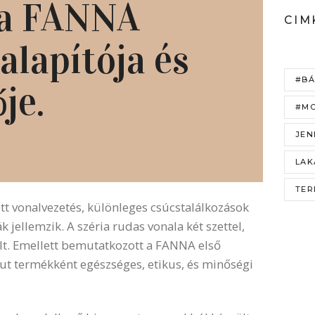
 a FANNA
CIM
alapítója és
#BÁ
ője.
#MO
JEN
LAK
TER
tt vonalvezetés, különleges csúcstalálkozások
k jellemzik. A széria rudas vonala két szettel,
ált. Emellett bemutatkozott a FANNA első
t termékként egészséges, etikus, és minőségi