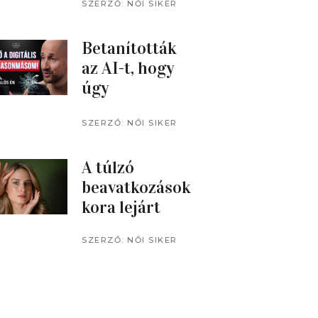
SZENTENDRÉ
SZERZŐ:
NŐI SIKER
MAGAZIN
N
Betanították
az AI-t, hogy
úgy
gondolkodjon,
mint ő: saját
SZERZŐ:
NŐI SIKER
MAGAZIN
AI-klónjával
beszélgetett a
A túlzó
műsorvezető
beavatkozások
kora lejárt
SZERZŐ:
NŐI SIKER
MAGAZIN