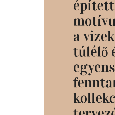
építet
motívu
a vizek
túlélő 
egyens
fenntar
kollekc
tervez