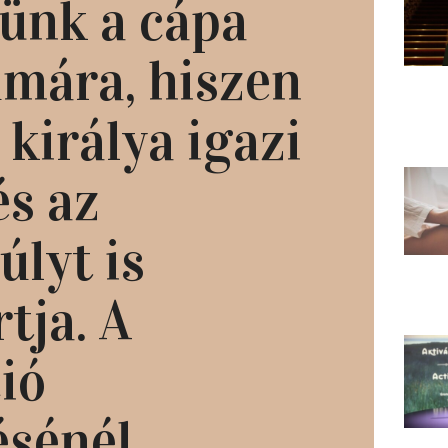
tünk a cápa
mára, hiszen
 királya igazi
és az
úlyt is
tja. A
ió
ésénél