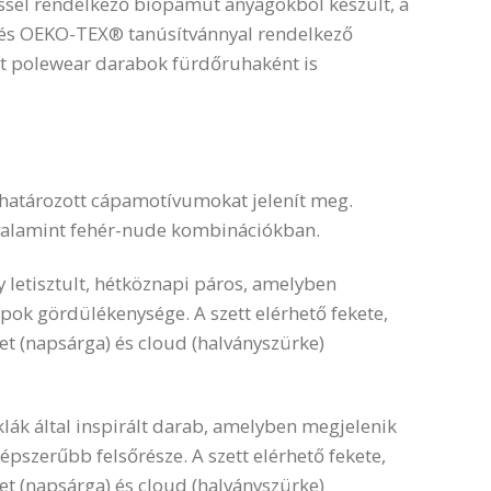
ssel rendelkező biopamut anyagokból készült, a
és OEKO-TEX® tanúsítvánnyal rendelkező
tt polewear darabok fürdőruhaként is
s határozott cápamotívumokat jelenít meg.
 valamint fehér-nude kombinációkban.
y letisztult, hétköznapi páros, amelyben
ok gördülékenysége. A szett elérhető fekete,
set (napsárga) és cloud (halványszürke)
lák által inspirált darab, amelyben megjelenik
pszerűbb felsőrésze. A szett elérhető fekete,
set (napsárga) és cloud (halványszürke)