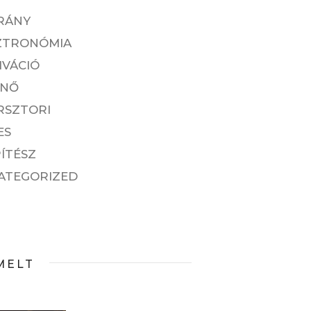
RÁNY
ZTRONÓMIA
IVÁCIÓ
ENŐ
RSZTORI
ES
ÍTÉSZ
ATEGORIZED
MELT