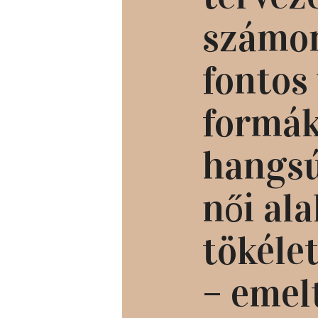
számo
fontos 
formák
hangsú
női ala
tökéle
– emel