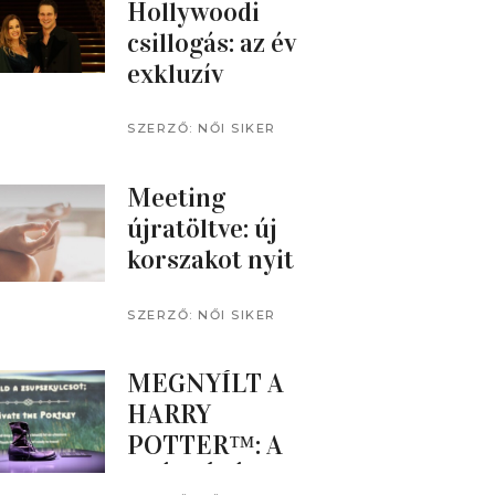
Hollywoodi
csillogás: az év
exkluzív
filmzenei estje
az Orfeumban
SZERZŐ:
NŐI SIKER
MAGAZIN
Meeting
újratöltve: új
korszakot nyit
az üzleti
rendezvényekb
SZERZŐ:
NŐI SIKER
MAGAZIN
en
MEGNYÍLT A
HARRY
POTTER™: A
KIÁLLÍTÁS