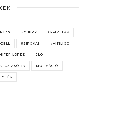
KÉK
NTÁS
#CURVY
#FELÁLLÁS
DELL
#SIROKAI
#VITILIGÓ
NIFER LOPEZ
JLO
ATOS ZSÓFIA
MOTIVÁCIÓ
EMTÉS