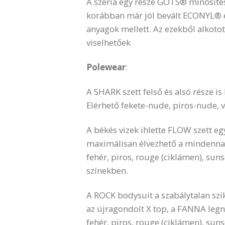
A széria egy része GOTS® minősíté
korábban már jól bevált ECONYL® 
anyagok mellett. Az ezekből alkoto
viselhetőek
Polewear
:
A SHARK szett felső és alsó része i
Elérhető fekete-nude, piros-nude,
A békés vizek ihlette FLOW szett eg
maximálisan élvezhető a mindennap
fehér, piros, rouge (ciklámen), sun
színekben.
A ROCK bodysuit a szabálytalan szik
az újragondolt X top, a FANNA legné
fehér, piros, rouge (ciklámen), sun