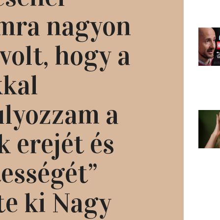
mra nagyon
volt, hogy a
kal
lyozzam a
k erejét és
tességét”
te ki Nagy