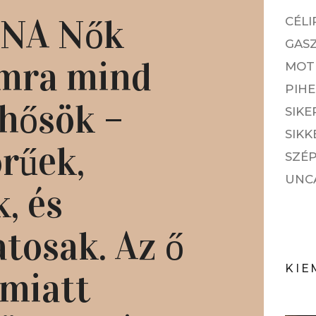
NNA Nők
CÉLI
GAS
mra mind
MOT
PIH
hősök –
SIKE
SIKK
rűek,
SZÉP
UNC
, és
atosak. Az ő
KIE
 miatt