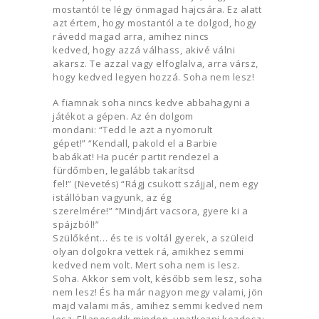
mostantól te légy önmagad hajcsára. Ez alatt
azt értem, hogy mostantól a te dolgod, hogy
rávedd magad arra, amihez nincs
kedved, hogy azzá válhass, akivé válni
akarsz. Te azzal vagy elfoglalva, arra vársz,
hogy kedved legyen hozzá. Soha nem lesz!
A fiamnak soha nincs kedve abbahagyni a
játékot a gépen. Az én dolgom
mondani: “Tedd le azt a nyomorult
gépet!” “Kendall, pakold el a Barbie
babákat! Ha pucér partit rendezel a
fürdőmben, legalább takarítsd
fel!” (Nevetés) “Rágj csukott szájjal, nem egy
istállóban vagyunk, az ég
szerelmére!” “Mindjárt vacsora, gyere ki a
spájzból!”
Szülőként… és te is voltál gyerek, a szüleid
olyan dolgokra vettek rá, amikhez semmi
kedved nem volt. Mert soha nem is lesz.
Soha. Akkor sem volt, később sem lesz, soha
nem lesz! És ha már nagyon megy valami, jön
majd valami más, amihez semmi kedved nem
lesz. Ellaposodik minden, unatkozni kezdesz: