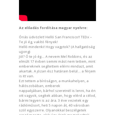
Az előadás fordítása magyar nyelvre:
Óriás üdvözlet! Helló San Francisco!! TEDx –
Te jó ég, vakító fények!
Helló mindenki! Hogy vagytok? (A hallgatóság
ujjong)
Jól? Ó te jó ég… A nevem Mel Robbins, és az
elmúlt 17 évben semmi mást nem tettem, mint
embereknek segítettem elérni mindazt, amit
akartak. A józan ész határain belül… a férjem
is itt van.
Ezt tettem a bíróságon, a munkahelyen, a
hálószobában, emberek
nappalijában, bárhol szeretnél is lenni, ha én
ott vagyok, segítek abban, hogy elérd a célod,
bármi legyen is az ára. 3 éve vezetek egy
rádióműsort, heti 5 napon át, 40 városban
szól egyszerre. Olyanokkal beszélgetek