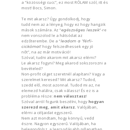
a “közösségi cucc”, ez most RÓLAM szól, itt és
most! Bocs, Simon.
Te mit akarsz? Úgy gondolkodj, hogy
tudd nem az a lényeg, hogy ez hogy hangzik
mások számára. Az “
“-re
egészséges leszek
nem vonszolod le a hátsódat az
edzőterembe. De a “
leadom a ‘férfi-
‘ hogy felszedhessek egy jó
cickómat
nőt”, na az már motiváció!
Szóval, tudni akarom mit akarsz elérni?
Le akarsz fogyni? Meg akarod sokszorozni a
bevételed?
Non-profit céget szeretnél alapítani? Vagy a
szerelmet keresed? Mit akarsz? Tudod,
szedd elő, most azonnal. Tudod mi az, ne
elemezd halálra, csak válassz! És ez is a
probléma része:
nem választasz
!
Szóval arról fogunk beszélni, hogy
hogyan
szerezd meg, amit akarsz.
Valójában,
elérni a céljaidat egyszerű.
Nem azt mondtam, hogy könnyű, vedd
észre. Nagyon egyszerű. Valójában, ha
belegondolsz, a legcsodásabb pillanatban