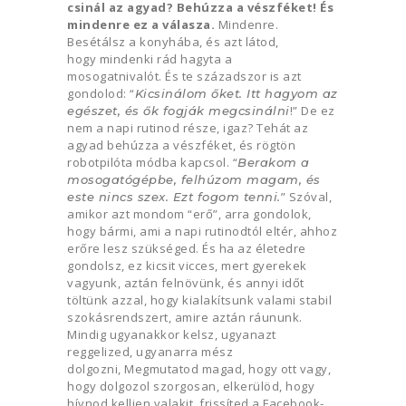
csinál az agyad? Behúzza a vészféket! És
mindenre ez a válasza.
Mindenre.
Besétálsz a konyhába, és azt látod,
hogy mindenki rád hagyta a
mosogatnivalót. És te századszor is azt
gondolod: “
Kicsinálom őket. Itt hagyom az
!” De ez
egészet, és ők fogják megcsinálni
nem a napi rutinod része, igaz? Tehát az
agyad behúzza a vészféket, és rögtön
robotpilóta módba kapcsol. “
Berakom a
mosogatógépbe, felhúzom magam, és
” Szóval,
este nincs szex. Ezt fogom tenni.
amikor azt mondom “erő”, arra gondolok,
hogy bármi, ami a napi rutinodtól eltér, ahhoz
erőre lesz szükséged. És ha az életedre
gondolsz, ez kicsit vicces, mert gyerekek
vagyunk, aztán felnövünk, és annyi időt
töltünk azzal, hogy kialakítsunk valami stabil
szokásrendszert, amire aztán ráununk.
Mindig ugyanakkor kelsz, ugyanazt
reggelized, ugyanarra mész
dolgozni, Megmutatod magad, hogy ott vagy,
hogy dolgozol szorgosan, elkerülöd, hogy
hívnod kelljen valakit, frissíted a Facebook-