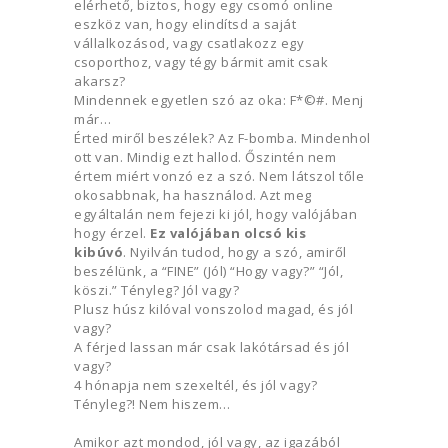
elérhető, biztos, hogy egy csomó online
eszköz van, hogy elindítsd a saját
vállalkozásod, vagy csatlakozz egy
csoporthoz, vagy tégy bármit amit csak
akarsz?
Mindennek egyetlen szó az oka: F*©#. Menj
már…
Érted miről beszélek? Az F-bomba. Mindenhol
ott van. Mindig ezt hallod. Őszintén nem
értem miért vonzó ez a szó. Nem látszol tőle
okosabbnak, ha használod. Azt meg
egyáltalán nem fejezi ki jól, hogy valójában
hogy érzel.
Ez valójában olcsó kis
kibúvó
. Nyilván tudod, hogy a szó, amiről
beszélünk, a “FINE” (Jól) “Hogy vagy?” “Jól,
köszi.” Tényleg? Jól vagy?
Plusz húsz kilóval vonszolod magad, és jól
vagy?
A férjed lassan már csak lakótársad és jól
vagy?
4 hónapja nem szexeltél, és jól vagy?
Tényleg?! Nem hiszem…
Amikor azt mondod, jól vagy, az igazából