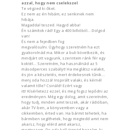
azzal, hogy nem cselekszel
.
Te végzed ki őket.
Ez nem az én hibám, ez senkinek nem
hibája.
Magaddal teszed. Hagyd abba!
Én számítok rád! Egy a 400 billióból… Dolgod
van!
És nem a fejedben fog
megvalósulni. Úgyhogy szeretném ha ezt
gyakorolnád ma. Mikor a buli következik, és
mindjárt ott vagyunk, szerintem ránk fér egy
koktél… Szeretném, ha használnád az 5
másodperces szabályt! Ha meglátsz valakit,
és jön a késztetés, mert érdekesnek tűnik…
menj oda hozzá! Inspirált valaki, és kérnél
valamit tőle? Csináld! Ezért vagy
itt! Kísérletezz ezzel, és meg fogsz lepődni az
eredményen. Még egy dolog, amit szeretném,
hogy tudj, minden amit teszek, akár rádióban,
akár TV-ben, a könyvemben vagy a
cikkeimben, érted van. Ha bármit tehetek, ha
bármiben segíthetek, hogy megtedd amit nem
akarsz, hogy elérd amit akarsz,
megteszem. De oda kell jönnöd hozzám, ki