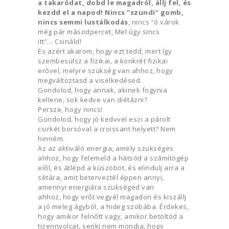
a takaródat, dobd le magadról, állj fel, és
kezdd el a napod! Nincs “szundi” gomb,
nincs semmi lustálkodás
, nincs “ó várok
még pár másodpercet, Mel úgy sincs
itt”… Csináld!
És azért akarom, hogy ezt tedd, mert így
szembesülsz a fizikai, a konkrét fizikai
erővel, melyre szükség van ahhoz, hogy
megváltoztasd a viselkedésed.
Gondolod, hogy annak, akinek fogynia
kellene, sok kedve van diétázni?
Persze, hogy nincs!
Gondolod, hogy jó kedvvel eszi a párolt
csirkét borsóval a croissant helyett? Nem
hinném.
Az az aktiváló energia, amely szükséges
ahhoz, hogy felemeld a hátsód a számítógép
elől, és átlépd a küszöböt, és elindulj arra a
sétára, amit beterveztél éppen annyi,
amennyi energiára szükséged van
ahhoz, hogy erőt vegyél magadon és kiszállj
a jó meleg ágyból, a hideg szobába. Érdekes,
hogy amikor felnőtt vagy, amikor betöltöd a
tizennyolcat, senki nem mondja, hogy