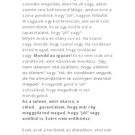
zseniális megoldás. Mert ha jól vagy, akkor
semmit sem kell tenned! Mégis, amikor erre a
szóra gondolok, hogy “jól”, nagyon feldühít.
Itt vagyunk egy konferencián, ami arról szól,
amiért élünk, és te úgy írod le ezt a
tapasztalatot, hogy “jól” vagy?
Milyen ócska és silány szó ez. Ha szarul
vagy, mondd, hogy szarul vagy. Ha csodásan
érzed magad, mondd, hogy csodásan
vagy.
Mondd az igazat!
És ez nem csak arra
vonatkozik, amit másoknak mondasz: “J
ajj,
nem akarom rád zúdítani, hogy utálom
” vagy “
az életem
Hé, én csodásan vagyok,
de ha elmondanám te szörnyen éreznéd
” A nagyobb gond a “jól”
megad.
szócskával, hogy magadnak is ezt
mondogatod.
Az a valami, amit akarsz, a
célod… garantálom, hogy már rég
meggyőzted magad, hogy “jól” vagy
anélkül is. Ezért nem erőlködsz
.
Ezek azok a területek az életedben, ahol már