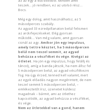
az az egy a 400 billióból. Minden amit
teszek… jó rendben, ez az utolsó rész…
Bocs.
Még egy dolog, amit használhatsz, az 5
másodperces szabály.
Az agyad 33 ezredpillanaton belül felismeri
az arckifejezéseket. Elég gyorsan
működik… Van még valami, amit gyorsan
csinál az agy.
Amikor jön egy impulzus,
amely tettre késztet, ha 5 másodpercen
belül nem teszel semmit, az agyad
behúzza a vészféket és vége. Kivégzi az
ötletet.
Ha jön egy impulzus, hogy felállj és
táncolj, amíg a banda játszik, ha nem állsz fel
5 másodpercen belül, az agyad vészfékezni
fog. Ha úgy érzed, tenned kell valamit, mert
az egyik előadás nagyon megérintett, de nem
teszel semmit 5 másodpercen belül, –
emlékeztetőt írsz, üzenetet küldesz
magadnak – bármit, ami az ötlethez
kapcsolódik, az agyad behúzza a vészféket,
és vége.
Nem az ötletekkel van a gond, hanem