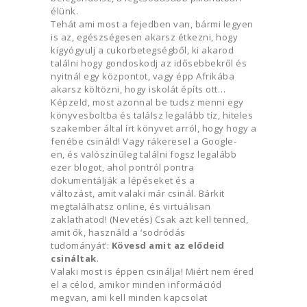
élünk.
Tehát ami most a fejedben van, bármi legyen
is az, egészségesen akarsz étkezni, hogy
kigyógyulj a cukorbetegségből, ki akarod
találni hogy gondoskodj az idősebbekről és
nyitnál egy központot, vagy épp Afrikába
akarsz költözni, hogy iskolát építs ott…
Képzeld, most azonnal be tudsz menni egy
könyvesboltba és találsz legalább tíz, hiteles
szakember által írt könyvet arról, hogy hogy a
fenébe csináld! Vagy rákeresel a Google-
en, és valószínűleg találni fogsz legalább
ezer blogot, ahol pontról pontra
dokumentálják a lépéseket és a
változást, amit valaki már csinál. Bárkit
megtalálhatsz online, és virtuálisan
zaklathatod! (Nevetés) Csak azt kell tenned,
amit ők, használd a ‘sodródás
tudományát’:
Kövesd amit az elődeid
csináltak
.
Valaki most is éppen csinálja! Miért nem éred
el a célod, amikor minden információd
megvan, ami kell minden kapcsolat