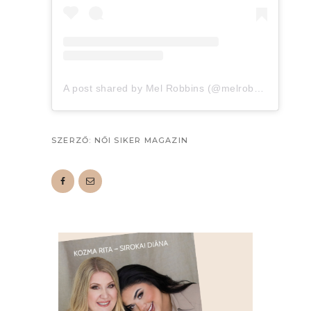
A post shared by Mel Robbins (@melrobbins)
SZERZŐ:
NŐI SIKER MAGAZIN