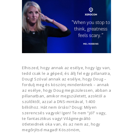
Elhiszed, hogy annak az esélye, hogy így van,
tedd csak le a géped, és állj fel egy pillanatra,
Doug! Szóval annak az esélye, hogy Doug –
fordulj meg és köszönj mindenkinek – annak
az esélye, hogy Doug megszülessen, abban a
pillanatban, amikor megszületett, azoktól a
szülőktől, azzal a DNS-mintával, 1:400
billióhoz. Hát nem óriási? Doug: Milyen
szerencsés vagyok! Igen! Te nem “jól” vagy,
te fantasztikus vagy! Világmegváltó
ötleteidnek oka van, és az nem az, hogy
megőrjítsd magad! Köszönöm,