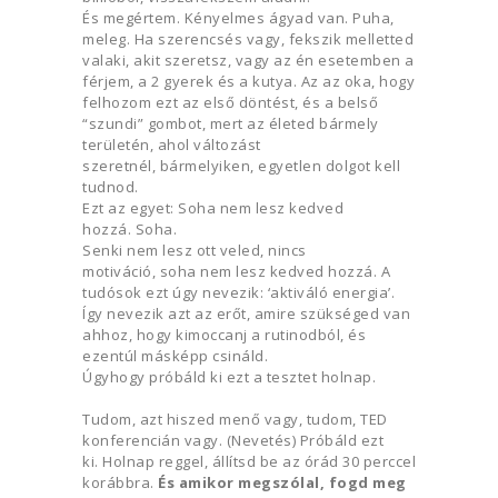
És megértem. Kényelmes ágyad van. Puha,
meleg. Ha szerencsés vagy, fekszik melletted
valaki, akit szeretsz, vagy az én esetemben a
férjem, a 2 gyerek és a kutya. Az az oka, hogy
felhozom ezt az első döntést, és a belső
“szundi” gombot, mert az életed bármely
területén, ahol változást
szeretnél, bármelyiken, egyetlen dolgot kell
tudnod.
Ezt az egyet: Soha nem lesz kedved
hozzá. Soha.
Senki nem lesz ott veled, nincs
motiváció, soha nem lesz kedved hozzá. A
tudósok ezt úgy nevezik: ‘aktiváló energia’.
Így nevezik azt az erőt, amire szükséged van
ahhoz, hogy kimoccanj a rutinodból, és
ezentúl másképp csináld.
Úgyhogy próbáld ki ezt a tesztet holnap.
Tudom, azt hiszed menő vagy, tudom, TED
konferencián vagy. (Nevetés) Próbáld ezt
ki. Holnap reggel, állítsd be az órád 30 perccel
korábbra.
És amikor megszólal, fogd meg