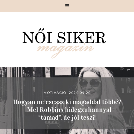
MAGAZIN
SIKERSZTORI
CÉLIRÁNY
SIKKES
SZÉPÍTÉSZ
MOTIVÁCIÓ
GASZTRONÓMIA
MOTIVÁCIÓ
2020.04.20.
Hogyan ne csessz ki magaddal többé?
PIHENŐ
– Mel Robbins hidegzuhannyal
RÓLUNK
“támad”, de jól teszi!
KAPCSOLAT