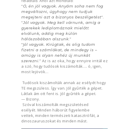
feladtad. Ahol azt mondtad:
“
Ó, én jól vagyok. Anyám soha nem fog
megváltozni, úgyhogy nem tudjuk
“.
megejteni azt a bizonyos beszélgetést
“
Jól vagyok. Meg kell várnunk, amíg a
gyerekek lediplomáznak mielőtt
elválunk, addig meg külön
.”
hálószobában alszunk
“J
ól vagyok. Kirúgtak, és alig tudom
fizetni a számlákat, de mindegy is –
amúgy is olyan nehéz új munkát
.” Az is az oka, hogy ennyire irritál ez
szerezni
a szó, hogy tudósok kiszámolták…. ó, igen,
most lejövök…
Tudósok kiszámolták annak az esélyét hogy
TE megszüless. Így van. Jól gyűrték a gépet.
Látlak ám ott fent is. Jól gyűrték a gépet.
— Bizony.
Szóval kiszámolták megszületésed
esélyét. Minden háborút figyelembe
vettek, minden természeti katasztrófát, a
dinoszauruszokat és minden mást.