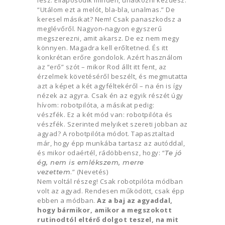
“Utálom ezt a melót, bla-bla, unalmas.” De
keresel másikat? Nem! Csak panaszkodsz a
meglévőről. Nagyon-nagyon egyszerű
megszerezni, amit akarsz. De ez nem megy
könnyen. Magadra kell erőltetned. És itt
konkrétan erőre gondolok. Azért használom
az “erő” szót – mikor Rod állt itt fent, az
érzelmek követéséről beszélt, és megmutatta
azt a képet a két agyféltekéről – na én is így
nézek az agyra. Csak én az egyik részét úgy
hívom: robotpilóta, a másikat pedig:
vészfék. Ez a két mód van: robotpilóta és
vészfék. Szerinted melyiket szereti jobban az
agyad? A robotpilóta módot. Tapasztaltad
már, hogy épp munkába tartasz az autóddal,
és mikor odaértél, rádöbbensz, hogy: “
Te jó
ég, nem is emlékszem, merre
.” (Nevetés)
vezettem
Nem voltál részeg! Csak robotpilóta módban
volt az agyad. Rendesen működött, csak épp
ebben a módban.
Az a baj az agyaddal,
hogy bármikor, amikor a megszokott
rutinodtól eltérő dolgot teszel, na mit