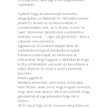
országszerte, akik úgy érzik megrekedtek
valamiben.
Tudtad, hogy az amerikaiak harmada
elégedetlen az életével? Ez 100 millió embert
jelent! Ez őrület! Az új műsoromban is
szembesültem vele, az is őrület, a címe “In-
laws” (Rokonok). Beköltözöm családokhoz
Amerika szerte… – igen, jól gondolod – ahol a
rokonok nem jönnek ki
egymással. Összeköltöztetjük őket, én
verbálisan kivégzek mindenkit kinyitjuk
Pandora szelencéjét, és ráveszem az
embereket, hogy hagyjuk a fánkokat és hogy
ki főzi a hálaadási vacsorát, és beszéljünk a
valós okokról. És most is erről szeretnék
beszélni.
Érted vagyok itt.
Mindent elmondok, amit tudok, kevesebb,
mint 18 perc alatt, arról, hogy hogyan szerezd
meg, amit csak akarsz. Most arra kérlek, hogy
gondolkodj el egy pillanatra hogy mit is
akarsz.
TE! És most légy önző. Csessze meg Simon és