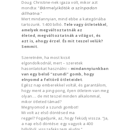
Doug. Christine-nek igaza volt, mikor azt
mondta: “
Bármelyikőtök a színpadon
.”
állhatna
Mert mindannyian, mind ebbe a kategóriába
tartozunk. 1:400 billió.
Tele vagy ötletekkel,
amelyek megváltoztatnák az
életed, megváltoztatnák a világot, és
azt is, ahogy érzel. És mit teszel velük?
Semmit.
Szeretném, ha most kicsit
elgondolkodnál, mert – szeretek
hasonlatokat használni –
mindannyiunkban
van egy belső “szundi” gomb, hogy
elnyomd a feltörő ötleteidet
.
Egész nap emberekkel voltál, és garantálom,
hogy ment a ping-pong, ilyen ötletem van meg
olyan…. de mit teszel minden alkalommal,
mikor ötleted támad?
Megnyomod a szundi gombot!
Mi volt az első döntésed ma
reggel? Fogadjunk, az, hogy feküdj vissza. “Ja,
a nap első döntése: egy vagyok a 400
billióból, visszafekszem aludni.”